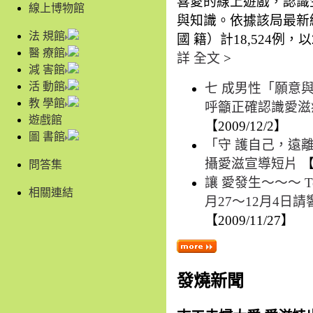
喜愛的線上遊戲，認識
線上博物館
與知識。依據該局最新
法 規館
國 籍）計18,524例，以20
醫 療館
詳 全文
>
減 害館
活 動館
七 成男性「願意
教 學館
呼籲正確認識愛滋
遊戲館
【2009/12/2】
圖 書館
「守 護自己，遠
攝愛滋宣導短片
【
問答集
讓 愛發生～～～ Testing
相關連結
月27～12月4日
【2009/11/27】
發燒新聞