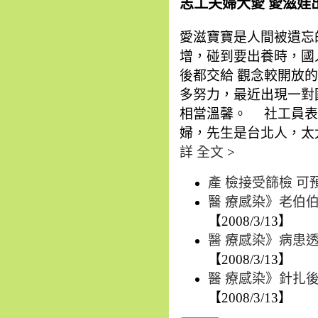
志工夫婦大愛 愛滋娃出養成
愛滋寶寶是人間被遺忘
增，碰到要出養時，國
後都交給 觀念較開放
多努力，最近出現一對
相當溫馨。 社工員表
婦，先生是台北人，太太則
詳 全文
>
產 檢接受篩檢 
醫 療感染》老伯
【2008/3/13】
醫 療感染》病患
【2008/3/13】
醫 療感染》針扎後
【2008/3/13】