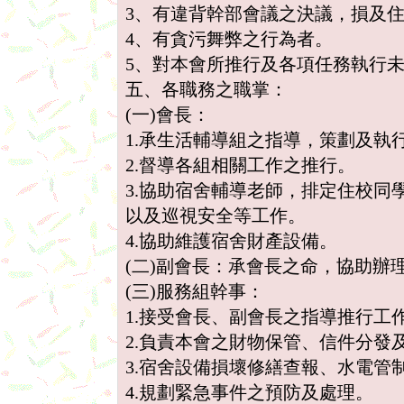
3、有違背幹部會議之決議，損及
4、有貪污舞弊之行為者。
5、對本會所推行及各項任務執行
五、各職務之職掌：
(一)會長：
1.承生活輔導組之指導，策劃及執
2.督導各組相關工作之推行。
3.協助宿舍輔導老師，排定住校同
以及巡視安全等工作。
4.協助維護宿舍財產設備。
(二)副會長：承會長之命，協助辦
(三)服務組幹事：
1.接受會長、副會長之指導推行工
2.負責本會之財物保管、信件分發
3.宿舍設備損壞修繕查報、水電管
4.規劃緊急事件之預防及處理。