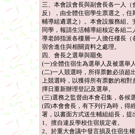
三、本會設會長與副會長各一人（
反），由全體住宿學生票選之，任
輔導組遴選之）。本會設服務組、
同學，報請生活輔導組核定各組二
導老師指派各樓層一人擔任樓長（
宿舍進住與相關資料之處理。
四、會長之選舉與罷免
(一)全體住宿生為選舉人及被選舉
(二)一人競選時，所得票數必須超
上競選時，以獲得所有票數的相對
擇日重新辦理登記及選舉。
(三)選務之監督由本會召集，各候
(四)本會會長，有下列行為時，得
署，以書面方式送生輔組組長，提
1、擅自違反學校住宿規定者。
2、於重大會議中發言損及住宿生