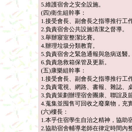
5.維護宿舍之安全設施。
(四)衛生組幹事：
1.接受會長、副會長之指導推行工
2.負責宿舍公共設施清潔之督導。
3.舉辦寢室整潔比賽。
4.辦理垃圾分類教育。
5.負責宿舍之緊急通報與急病送醫
6.負責急救箱保管及更新。
(五)康樂組幹事：
1.接受會長、副會長之指導推行工
2.負責電視、網路、書報、雜誌、
3.負責策劃辦理宿舍團康、聯誼及
4.蒐集並囤售可回收之廢棄物，充
(六)樓長：
1.本乎住宿學生自治之精神，協助
2.協助宿舍輔導老師在律定時間內