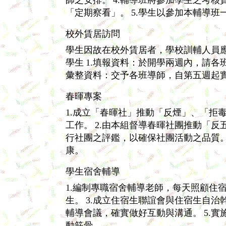
師之安排。
4.輔導班將參加學生之考
「定期察看」。
5.學生以參加本輔導
校外賃居訪問
學生因故在校外賃居者，學校訓輔人員
學生
1.填報資料：於開學兩週內，請
彙整資料：交予各班導師，自第五週起
春暉專案
1.成立「春暉社」推動「反煙」、「拒
工作。
2.由本組督導春暉社團推動「
行社團之評鑑，以確保社團活動之品質
康。
學生宿舍輔導
1.編制專職宿舍輔導老師，每天照顧住
生。
3.成立住宿生聯誼會與住宿生自治
輔導會議，確實做好互動與溝通。
5.
動筋骨。