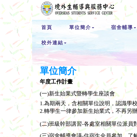
首頁
單位簡介
宿舍輔導
校外連結
單位簡介
年度工作計畫
(一)新生始業式暨轉學生座談會
1.為期兩天，含相關單位說明，認識學
2.轉學生一律參加新生始業式，不再另
(二)班級幹部講習-各處室相關單位派
(三)宿舍輔導會議-住宿生全員參加，了