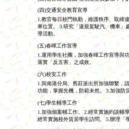
(四)交通安全教育宣導
1.教官每日校門執勤，維護秩序、取締
車位置。
3.研究「違規駕駛汽、機車」
導活動。
(五)春暉工作宣導
1.運用學生社團，加強春暉工作宣導與
落實「反五害」之成效。
(六)校安工作
1.與南港分局、舊莊派出所加強聯繫，
功能，掌握先機，防範未然。
3.加強
(七)學生輔導工作
1.加強個案輔工作。
2.經常實施約談輔
經常實施校外賃居學生訪問。
5.辦理「